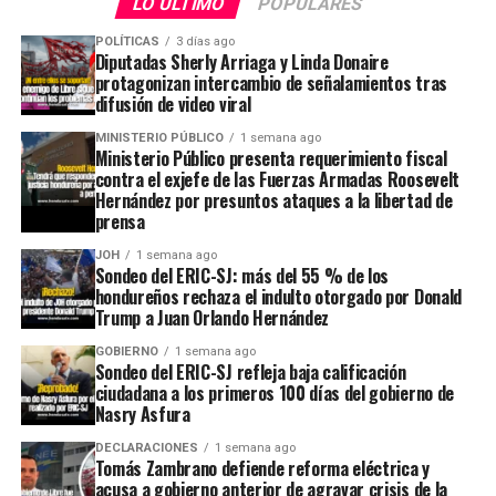
LO ÚLTIMO
POPULARES
POLÍTICAS
3 días ago
Diputadas Sherly Arriaga y Linda Donaire
protagonizan intercambio de señalamientos tras
difusión de video viral
MINISTERIO PÚBLICO
1 semana ago
Ministerio Público presenta requerimiento fiscal
contra el exjefe de las Fuerzas Armadas Roosevelt
Hernández por presuntos ataques a la libertad de
prensa
JOH
1 semana ago
Sondeo del ERIC-SJ: más del 55 % de los
hondureños rechaza el indulto otorgado por Donald
Trump a Juan Orlando Hernández
GOBIERNO
1 semana ago
Sondeo del ERIC-SJ refleja baja calificación
ciudadana a los primeros 100 días del gobierno de
Nasry Asfura
DECLARACIONES
1 semana ago
Tomás Zambrano defiende reforma eléctrica y
acusa a gobierno anterior de agravar crisis de la