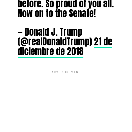
before. So proud of you all.
Now on to the Senate!
— Donald J. Trump
(@realDonaldTrump)
21 de
diciembre de 2018
ADVERTISEMENT