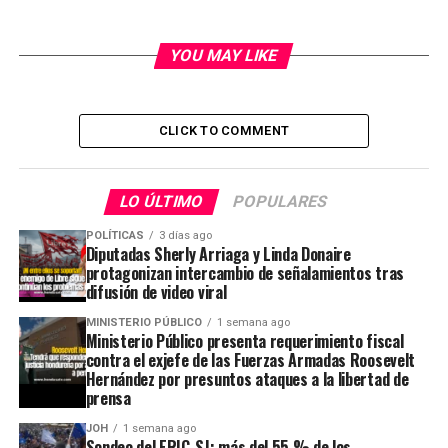
YOU MAY LIKE
CLICK TO COMMENT
LO ÚLTIMO
POPULARES
POLÍTICAS
3 días ago
Diputadas Sherly Arriaga y Linda Donaire
protagonizan intercambio de señalamientos tras
difusión de video viral
MINISTERIO PÚBLICO
1 semana ago
Ministerio Público presenta requerimiento fiscal
contra el exjefe de las Fuerzas Armadas Roosevelt
Hernández por presuntos ataques a la libertad de
prensa
JOH
1 semana ago
Sondeo del ERIC-SJ: más del 55 % de los