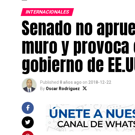
INTERNACIONALES
Senado no aprue
muro y provoca c
gobierno de EE.
Published
8 años ago
on
2018-12-22
By
Oscar Rodríguez