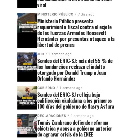
viral
MINISTERIO PÚBLICO
7 días ago
Ministerio Público presenta
requerimiento fiscal contra el exjefe
de las Fuerzas Armadas Roosevelt
Hernández por presuntos ataques a la
libertad de prensa
JOH
1 semana ago
Sondeo del ERIC-SJ: más del 55 % de
los hondureños rechaza el indulto
otorgado por Donald Trump a Juan
Orlando Hernández
GOBIERNO
1 semana ago
Sondeo del ERIC-SJ refleja baja
calificación ciudadana a los primeros
100 días del gobierno de Nasry Asfura
DECLARACIONES
1 semana ago
Tomás Zambrano defiende reforma
eléctrica y acusa a gobierno anterior
de agravar crisis de la ENEE