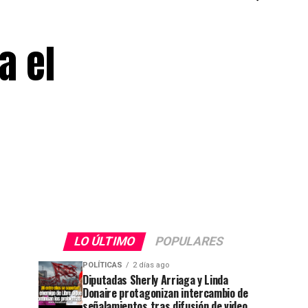
a el
LO ÚLTIMO
POPULARES
POLÍTICAS
2 días ago
Diputadas Sherly Arriaga y Linda
Donaire protagonizan intercambio de
señalamientos tras difusión de video