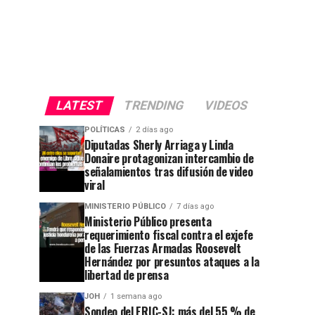
LATEST
TRENDING
VIDEOS
POLÍTICAS
2 días ago
Diputadas Sherly Arriaga y Linda
Donaire protagonizan intercambio de
señalamientos tras difusión de video
viral
MINISTERIO PÚBLICO
7 días ago
Ministerio Público presenta
requerimiento fiscal contra el exjefe
de las Fuerzas Armadas Roosevelt
Hernández por presuntos ataques a la
libertad de prensa
JOH
1 semana ago
Sondeo del ERIC-SJ: más del 55 % de