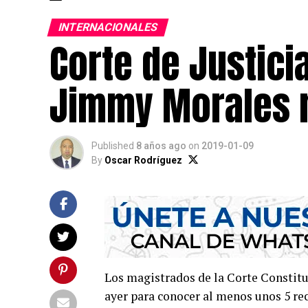
INTERNACIONALES
Corte de Justic
Jimmy Morales m
Published
8 años ago
on
2019-01-09
By
Oscar Rodríguez
Los magistrados de la Corte Constitu
ayer para conocer al menos unos 5 re