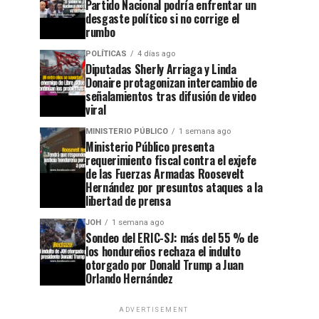
Partido Nacional podría enfrentar un
desgaste político si no corrige el
rumbo
POLÍTICAS
4 días ago
Diputadas Sherly Arriaga y Linda
Donaire protagonizan intercambio de
señalamientos tras difusión de video
viral
MINISTERIO PÚBLICO
1 semana ago
Ministerio Público presenta
requerimiento fiscal contra el exjefe
de las Fuerzas Armadas Roosevelt
Hernández por presuntos ataques a la
libertad de prensa
JOH
1 semana ago
Sondeo del ERIC-SJ: más del 55 % de
los hondureños rechaza el indulto
otorgado por Donald Trump a Juan
Orlando Hernández
ADVERTISEMENT