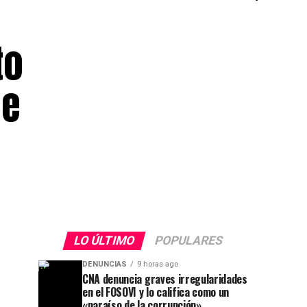
to
de
LO ÚLTIMO
POPULARES
DENUNCIAS
9 horas ago
CNA denuncia graves irregularidades
en el FOSOVI y lo califica como un
«paraíso de la corrupción»