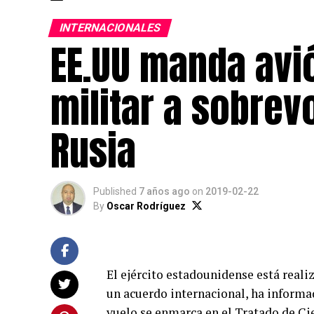
INTERNACIONALES
EE.UU manda avi
militar a sobrev
Rusia
Published
7 años ago
on
2019-02-22
By
Oscar Rodríguez
El ejército estadounidense está reali
un acuerdo internacional, ha inform
vuelo se enmarca en el Tratado de Ci