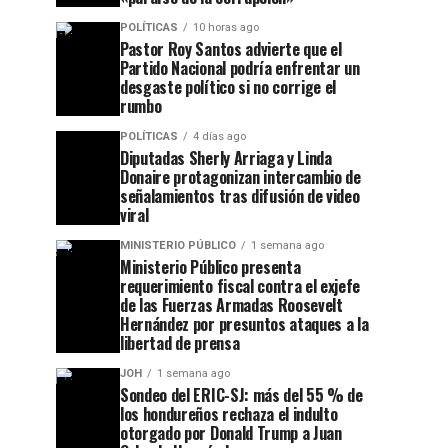
POLÍTICAS
10 horas ago
Pastor Roy Santos advierte que el
Partido Nacional podría enfrentar un
desgaste político si no corrige el
rumbo
POLÍTICAS
4 días ago
Diputadas Sherly Arriaga y Linda
Donaire protagonizan intercambio de
señalamientos tras difusión de video
viral
MINISTERIO PÚBLICO
1 semana ago
Ministerio Público presenta
requerimiento fiscal contra el exjefe
de las Fuerzas Armadas Roosevelt
Hernández por presuntos ataques a la
libertad de prensa
JOH
1 semana ago
Sondeo del ERIC-SJ: más del 55 % de
los hondureños rechaza el indulto
otorgado por Donald Trump a Juan