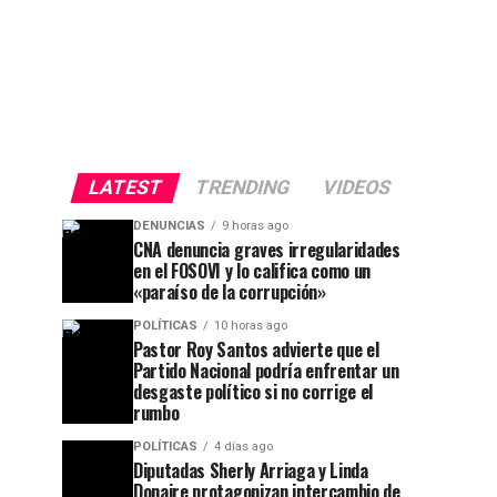
LATEST
TRENDING
VIDEOS
DENUNCIAS
9 horas ago
CNA denuncia graves irregularidades
en el FOSOVI y lo califica como un
«paraíso de la corrupción»
POLÍTICAS
10 horas ago
Pastor Roy Santos advierte que el
Partido Nacional podría enfrentar un
desgaste político si no corrige el
rumbo
POLÍTICAS
4 días ago
Diputadas Sherly Arriaga y Linda
Donaire protagonizan intercambio de