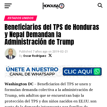
ESTADOS UNIDOS
Beneficiarios del TPS de Honduras
y Nepal Demandan la
Administración de Trump
Published
7 años ago
on
2019-02-21
By
Oscar Rodríguez
Washington DC
– Beneficiarios del TPS se unen y
formulan demanda colectiva a la administración de
Trump, seis adultos que se encuentran bajo la
protección del TPS y dos niños nacidos en EE.UU. son
parte de la demanda interpuesta por familias de