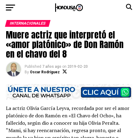
INTERNACIONALES
Muere actriz que interpretó el
«amor platónico» de Don Ramón
en el chavo del 8
Published
7 años ago
on
2019-02-20
By
Oscar Rodríguez
La actriz Olivia García Leyva, recordada por ser el amor
platónico de don Ramón en «El Chavo del Ocho», ha
fallecido, según dio a conocer su hija Olivia Peralta.
“Mami, si hay reencarnación, regresa pronto, que al
mundo le va bien un espíritu tan alegre, honesto e