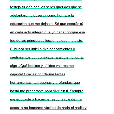
festeja tu vida con los seres queridos que se
adelantaron y observa cómo honraré la
educación que me dejaste. Sé que estarás tú
en cada acto íntegro que yo haga, porque esa
fue de las principales lecciones que me diste.
El nunca ser infiel a mis pensamientos o
sentimientos por complacer a alguien o lograr
algo. ¡Qué bonitos y sólidos valores me
dejaste! Gracias por darme tantas
herramientas, tan buenas y profundas, que
hasta me preparaste para vivir sin ti. Siempre
me educaste a hacerme responsable de mis
actos, a no hacerme víctima de nada ni nadie y