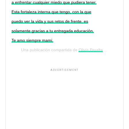
a enfrentar cualquier miedo que pudiera tener.
Esta fortaleza interna que tengo, con la que
puedo ver la vida y sus retos de frente, es
solamente gracias a tu entregada educación.
Te amo siempre mami.
Una publicación compartida de
Olivia Peralta
(@oliperalta)
ADVERTISEMENT