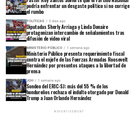
Pastor Roy Santos advierte que el Partido Nacional
podría enfrentar un desgaste político si no corrige
el rumbo
POLÍTICAS
5 días ago
Diputadas Sherly Arriaga y Linda Donaire
protagonizan intercambio de señalamientos tras
difusión de video viral
MINISTERIO PÚBLICO
1 semana ago
Ministerio Público presenta requerimiento fiscal
contra el exjefe de las Fuerzas Armadas Roosevelt
Hernández por presuntos ataques a la libertad de
prensa
JOH
1 semana ago
Sondeo del ERIC-SJ: más del 55 % de los
hondureños rechaza el indulto otorgado por Donald
Trump a Juan Orlando Hernández
ADVERTISEMENT