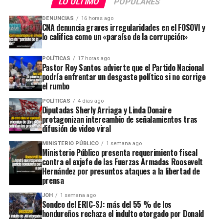
LO ÚLTIMO
POPULARES
DENUNCIAS
16 horas ago
CNA denuncia graves irregularidades en el FOSOVI y
lo califica como un «paraíso de la corrupción»
POLÍTICAS
17 horas ago
Pastor Roy Santos advierte que el Partido Nacional
podría enfrentar un desgaste político si no corrige
el rumbo
POLÍTICAS
4 días ago
Diputadas Sherly Arriaga y Linda Donaire
protagonizan intercambio de señalamientos tras
difusión de video viral
MINISTERIO PÚBLICO
1 semana ago
Ministerio Público presenta requerimiento fiscal
contra el exjefe de las Fuerzas Armadas Roosevelt
Hernández por presuntos ataques a la libertad de
prensa
JOH
1 semana ago
Sondeo del ERIC-SJ: más del 55 % de los
hondureños rechaza el indulto otorgado por Donald