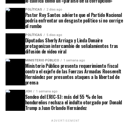
lo califica como un «paraíso de la corrupción»
POLÍTICAS
2 días ago
Pastor Roy Santos advierte que el Partido Nacional
podría enfrentar un desgaste político si no corrige
el rumbo
POLÍTICAS
5 días ago
Diputadas Sherly Arriaga y Linda Donaire
protagonizan intercambio de señalamientos tras
difusión de video viral
MINISTERIO PÚBLICO
1 semana ago
Ministerio Público presenta requerimiento fiscal
contra el exjefe de las Fuerzas Armadas Roosevelt
Hernández por presuntos ataques a la libertad de
prensa
JOH
1 semana ago
Sondeo del ERIC-SJ: más del 55 % de los
hondureños rechaza el indulto otorgado por Donald
Trump a Juan Orlando Hernández
ADVERTISEMENT