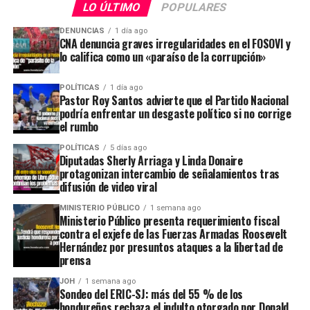
LO ÚLTIMO
POPULARES
DENUNCIAS
1 día ago
CNA denuncia graves irregularidades en el FOSOVI y
lo califica como un «paraíso de la corrupción»
POLÍTICAS
1 día ago
Pastor Roy Santos advierte que el Partido Nacional
podría enfrentar un desgaste político si no corrige
el rumbo
POLÍTICAS
5 días ago
Diputadas Sherly Arriaga y Linda Donaire
protagonizan intercambio de señalamientos tras
difusión de video viral
MINISTERIO PÚBLICO
1 semana ago
Ministerio Público presenta requerimiento fiscal
contra el exjefe de las Fuerzas Armadas Roosevelt
Hernández por presuntos ataques a la libertad de
prensa
JOH
1 semana ago
Sondeo del ERIC-SJ: más del 55 % de los
hondureños rechaza el indulto otorgado por Donald