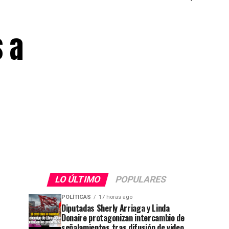
 a
LO ÚLTIMO
POPULARES
POLÍTICAS
17 horas ago
Diputadas Sherly Arriaga y Linda
Donaire protagonizan intercambio de
señalamientos tras difusión de video