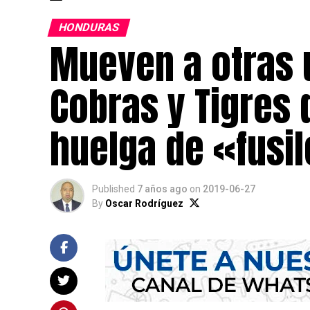
HONDURAS
Mueven a otras 
Cobras y Tigres 
huelga de «fusi
Published
7 años ago
on
2019-06-27
By
Oscar Rodríguez