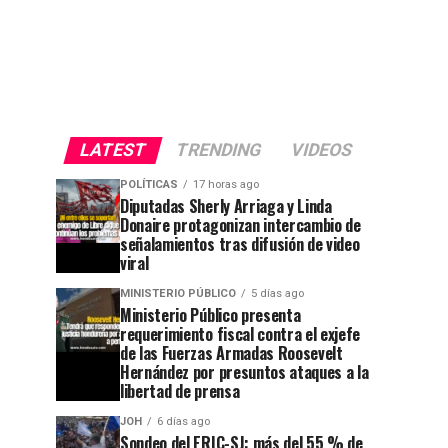
LATEST
TRENDING
VIDEOS
POLÍTICAS
17 horas ago
Diputadas Sherly Arriaga y Linda
Donaire protagonizan intercambio de
señalamientos tras difusión de video
viral
MINISTERIO PÚBLICO
5 días ago
Ministerio Público presenta
requerimiento fiscal contra el exjefe
de las Fuerzas Armadas Roosevelt
Hernández por presuntos ataques a la
libertad de prensa
JOH
6 días ago
Sondeo del ERIC-SJ: más del 55 % de