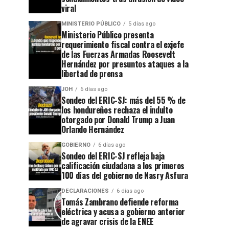
viral
MINISTERIO PÚBLICO
5 días ago
Ministerio Público presenta
requerimiento fiscal contra el exjefe
de las Fuerzas Armadas Roosevelt
Hernández por presuntos ataques a la
libertad de prensa
JOH
6 días ago
Sondeo del ERIC-SJ: más del 55 % de
los hondureños rechaza el indulto
otorgado por Donald Trump a Juan
Orlando Hernández
GOBIERNO
6 días ago
Sondeo del ERIC-SJ refleja baja
calificación ciudadana a los primeros
100 días del gobierno de Nasry Asfura
DECLARACIONES
6 días ago
Tomás Zambrano defiende reforma
eléctrica y acusa a gobierno anterior
de agravar crisis de la ENEE