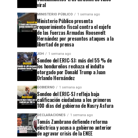
viral
MINISTERIO PÚBLICO
1 semana ago
Ministerio Público presenta
requerimiento fiscal contra el exjefe
de las Fuerzas Armadas Roosevelt
Hernández por presuntos ataques a la
libertad de prensa
JOH
1 semana ago
Sondeo del ERIC-SJ: más del 55 % de
los hondureños rechaza el indulto
otorgado por Donald Trump a Juan
Orlando Hernández
GOBIERNO
1 semana ago
Sondeo del ERIC-SJ refleja baja
calificación ciudadana a los primeros
100 días del gobierno de Nasry Asfura
DECLARACIONES
1 semana ago
Tomás Zambrano defiende reforma
eléctrica y acusa a gobierno anterior
de agravar crisis de la ENEE