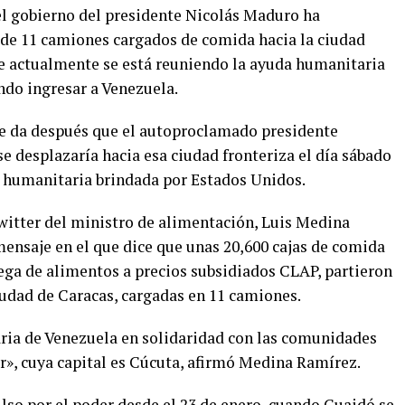
el gobierno del presidente Nicolás Maduro ha
de 11 camiones cargados de comida hacia la ciudad
e actualmente se está reuniendo la ayuda humanitaria
ndo ingresar a Venezuela.
se da después que el autoproclamado presidente
e desplazaría hacia esa ciudad fronteriza el día sábado
a humanitaria brindada por Estados Unidos.
twitter del ministro de alimentación, Luis Medina
ensaje en el que dice que unas 20,600 cajas de comida
ga de alimentos a precios subsidiados CLAP, partieron
ciudad de Caracas, cargadas en 11 camiones.
ria de Venezuela en solidaridad con las comunidades
», cuya capital es Cúcuta, afirmó Medina Ramírez.
lso por el poder desde el 23 de enero, cuando Guaidó se