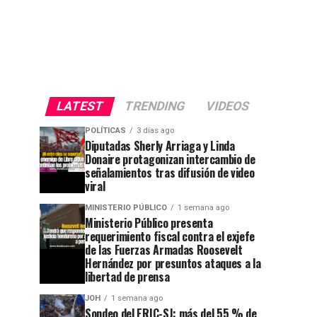
LATEST
TRENDING
VIDEOS
POLÍTICAS
3 días ago
Diputadas Sherly Arriaga y Linda
Donaire protagonizan intercambio de
señalamientos tras difusión de video
viral
MINISTERIO PÚBLICO
1 semana ago
Ministerio Público presenta
requerimiento fiscal contra el exjefe
de las Fuerzas Armadas Roosevelt
Hernández por presuntos ataques a la
libertad de prensa
JOH
1 semana ago
Sondeo del ERIC-SJ: más del 55 % de