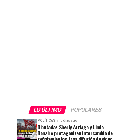
LO ÚLTIMO
POPULARES
POLÍTICAS
3 días ago
Diputadas Sherly Arriaga y Linda
Donaire protagonizan intercambio de
señalamientos tras difusión de video