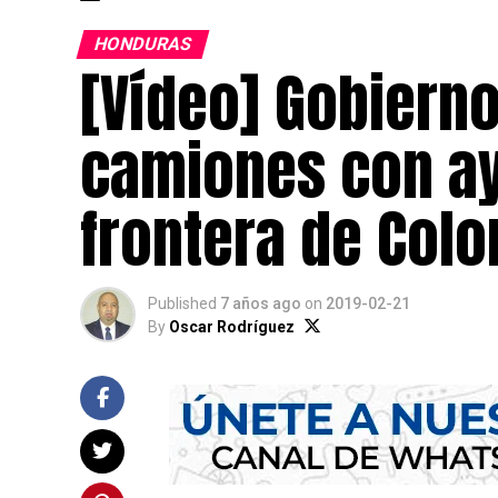
HONDURAS
[Vídeo] Gobierno
camiones con ay
frontera de Col
Published
7 años ago
on
2019-02-21
By
Oscar Rodríguez