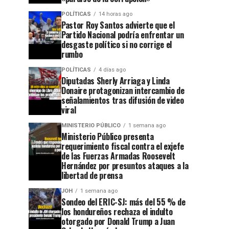
POLÍTICAS
14 horas ago
Pastor Roy Santos advierte que el
Partido Nacional podría enfrentar un
desgaste político si no corrige el
rumbo
POLÍTICAS
4 días ago
Diputadas Sherly Arriaga y Linda
Donaire protagonizan intercambio de
señalamientos tras difusión de video
viral
MINISTERIO PÚBLICO
1 semana ago
Ministerio Público presenta
requerimiento fiscal contra el exjefe
de las Fuerzas Armadas Roosevelt
Hernández por presuntos ataques a la
libertad de prensa
JOH
1 semana ago
Sondeo del ERIC-SJ: más del 55 % de
los hondureños rechaza el indulto
otorgado por Donald Trump a Juan