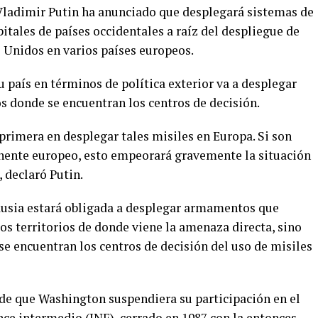
 Vladimir Putin ha anunciado que desplegará sistemas de
pitales de países occidentales a raíz del despliegue de
 Unidos en varios países europeos.
u país en términos de política exterior va a desplegar
os donde se encuentran los centros de decisión.
 primera en desplegar tales misiles en Europa. Si son
inente europeo, esto empeorará gravemente la situación
 declaró Putin.
 Rusia estará obligada a desplegar armamentos que
los territorios de donde viene la amenaza directa, sino
se encuentran los centros de decisión del uso de misiles
 de que Washington suspendiera su participación en el
nce intermedio (INF), cerrado en 1987 con la entonces