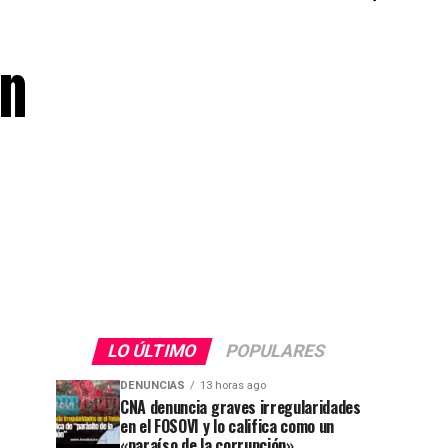
án
LO ÚLTIMO
POPULARES
DENUNCIAS
13 horas ago
CNA denuncia graves irregularidades
en el FOSOVI y lo califica como un
«paraíso de la corrupción»