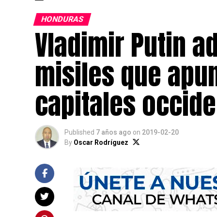
HONDURAS
Vladimir Putin a
misiles que apun
capitales occide
Published
7 años ago
on
2019-02-20
By
Oscar Rodríguez