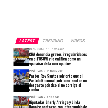
LATEST
TRENDING
VIDEOS
DENUNCIAS
13 horas ago
CNA denuncia graves irregularidades
en el FOSOVI y lo califica como un
«paraíso de la corrupción»
POLÍTICAS
14 horas ago
Pastor Roy Santos advierte que el
Partido Nacional podría enfrentar un
desgaste político si no corrige el
rumbo
POLÍTICAS
4 días ago
Diputadas Sherly Arriaga y Linda
Donaire protagonizan intercambio de