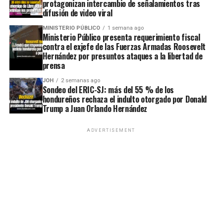
protagonizan intercambio de señalamientos tras
difusión de video viral
MINISTERIO PÚBLICO
1 semana ago
Ministerio Público presenta requerimiento fiscal
contra el exjefe de las Fuerzas Armadas Roosevelt
Hernández por presuntos ataques a la libertad de
prensa
JOH
2 semanas ago
Sondeo del ERIC-SJ: más del 55 % de los
hondureños rechaza el indulto otorgado por Donald
Trump a Juan Orlando Hernández
ADVERTISEMENT