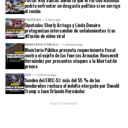
Pastor Roy Santos advierte que el Partido Nacional
podría enfrentar un desgaste político si no corrige
el rumbo
POLÍTICAS
5 días ago
Diputadas Sherly Arriaga y Linda Donaire
protagonizan intercambio de señalamientos tras
difusión de video viral
MINISTERIO PÚBLICO
1 semana ago
Ministerio Público presenta requerimiento fiscal
contra el exjefe de las Fuerzas Armadas Roosevelt
Hernández por presuntos ataques a la libertad de
prensa
JOH
1 semana ago
Sondeo del ERIC-SJ: más del 55 % de los
hondureños rechaza el indulto otorgado por Donald
Trump a Juan Orlando Hernández
ADVERTISEMENT