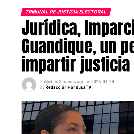
TRIBUNAL DE JUSTICIA ELECTORAL
Jurídica, Imparc
Guandique, un pe
impartir justicia
Published
3 meses ago
on
2026-04-28
By
Redacción HondusaTV