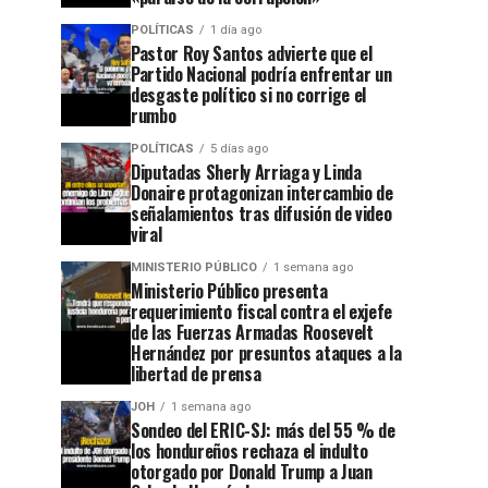
POLÍTICAS
1 día ago
Pastor Roy Santos advierte que el
Partido Nacional podría enfrentar un
desgaste político si no corrige el
rumbo
POLÍTICAS
5 días ago
Diputadas Sherly Arriaga y Linda
Donaire protagonizan intercambio de
señalamientos tras difusión de video
viral
MINISTERIO PÚBLICO
1 semana ago
Ministerio Público presenta
requerimiento fiscal contra el exjefe
de las Fuerzas Armadas Roosevelt
Hernández por presuntos ataques a la
libertad de prensa
JOH
1 semana ago
Sondeo del ERIC-SJ: más del 55 % de
los hondureños rechaza el indulto
otorgado por Donald Trump a Juan