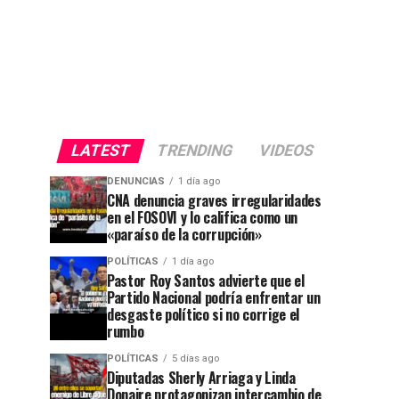
LATEST
TRENDING
VIDEOS
DENUNCIAS
1 día ago
CNA denuncia graves irregularidades
en el FOSOVI y lo califica como un
«paraíso de la corrupción»
POLÍTICAS
1 día ago
Pastor Roy Santos advierte que el
Partido Nacional podría enfrentar un
desgaste político si no corrige el
rumbo
POLÍTICAS
5 días ago
Diputadas Sherly Arriaga y Linda
Donaire protagonizan intercambio de