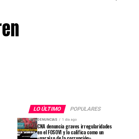
ren
LO ÚLTIMO
POPULARES
DENUNCIAS
1 día ago
CNA denuncia graves irregularidades
en el FOSOVI y lo califica como un
«paraíso de la corrupción»