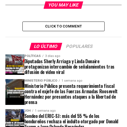
YOU MAY LIKE
CLICK TO COMMENT
LO ÚLTIMO
POPULARES
POLÍTICAS
3 días ago
Diputadas Sherly Arriaga y Linda Donaire
protagonizan intercambio de señalamientos tras
difusión de video viral
MINISTERIO PÚBLICO
1 semana ago
Ministerio Público presenta requerimiento fiscal
contra el exjefe de las Fuerzas Armadas Roosevelt
Hernández por presuntos ataques a la libertad de
prensa
JOH
1 semana ago
Sondeo del ERIC-SJ: más del 55 % de los
hondureños rechaza el indulto otorgado por Donald
Trump a Juan Orlando Hernández