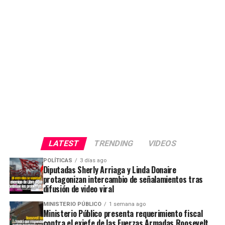
LATEST
TRENDING
VIDEOS
POLÍTICAS
3 días ago
Diputadas Sherly Arriaga y Linda Donaire
protagonizan intercambio de señalamientos tras
difusión de video viral
MINISTERIO PÚBLICO
1 semana ago
Ministerio Público presenta requerimiento fiscal
contra el exjefe de las Fuerzas Armadas Roosevelt