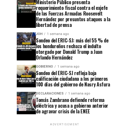
Ministerio Público presenta
requerimiento fiscal contra el exjefe
de las Fuerzas Armadas Roosevelt
Hernández por presuntos ataques a la
libertad de prensa
JOH
1 semana ago
Sondeo del ERIC-SJ: más del 55 % de
los hondureños rechaza el indulto
otorgado por Donald Trump a Juan
Orlando Hernández
GOBIERNO
1 semana ago
Sondeo del ERIC-SJ refleja baja
calificación ciudadana a los primeros
100 días del gobierno de Nasry Asfura
DECLARACIONES
1 semana ago
Tomás Zambrano defiende reforma
eléctrica y acusa a gobierno anterior
de agravar crisis de la ENEE
ADVERTISEMENT