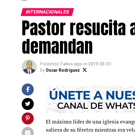
INTERNACIONALES
Pastor resucita 
demandan
Published
7 años ago
on
2019-03-01
By
Oscar Rodríguez
El máximo líder de una iglesia evang
saliera de su féretro mientras era vel