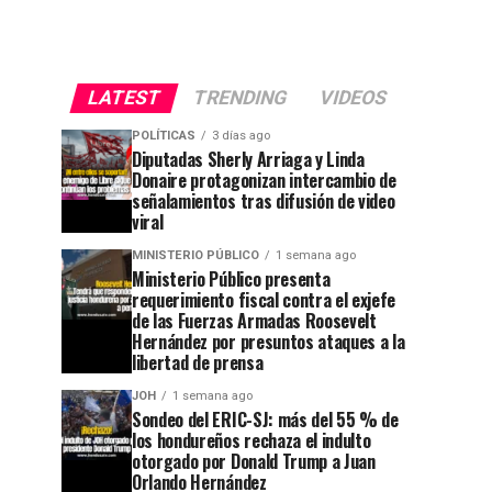
LATEST
TRENDING
VIDEOS
POLÍTICAS
3 días ago
Diputadas Sherly Arriaga y Linda
Donaire protagonizan intercambio de
señalamientos tras difusión de video
viral
MINISTERIO PÚBLICO
1 semana ago
Ministerio Público presenta
requerimiento fiscal contra el exjefe
de las Fuerzas Armadas Roosevelt
Hernández por presuntos ataques a la
libertad de prensa
JOH
1 semana ago
Sondeo del ERIC-SJ: más del 55 % de
los hondureños rechaza el indulto
otorgado por Donald Trump a Juan
Orlando Hernández