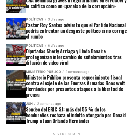
CNA denuncia graves irregularidades en el FOSOVI y
lo califica como un «paraíso de la corrupción»
POLÍTICAS
3 días ago
Pastor Roy Santos advierte que el Partido Nacional
podría enfrentar un desgaste político si no corrige
el rumbo
POLÍTICAS
6 días ago
Diputadas Sherly Arriaga y Linda Donaire
protagonizan intercambio de señalamientos tras
difusión de video viral
MINISTERIO PÚBLICO
2 semanas ago
Ministerio Público presenta requerimiento fiscal
contra el exjefe de las Fuerzas Armadas Roosevelt
Hernández por presuntos ataques a la libertad de
prensa
JOH
2 semanas ago
Sondeo del ERIC-SJ: más del 55 % de los
hondureños rechaza el indulto otorgado por Donald
Trump a Juan Orlando Hernández
ADVERTISEMENT