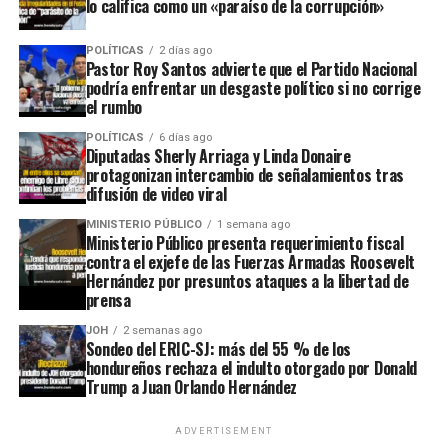
lo califica como un «paraíso de la corrupción»
POLÍTICAS
2 días ago
Pastor Roy Santos advierte que el Partido Nacional
podría enfrentar un desgaste político si no corrige
el rumbo
POLÍTICAS
6 días ago
Diputadas Sherly Arriaga y Linda Donaire
protagonizan intercambio de señalamientos tras
difusión de video viral
MINISTERIO PÚBLICO
1 semana ago
Ministerio Público presenta requerimiento fiscal
contra el exjefe de las Fuerzas Armadas Roosevelt
Hernández por presuntos ataques a la libertad de
prensa
JOH
2 semanas ago
Sondeo del ERIC-SJ: más del 55 % de los
hondureños rechaza el indulto otorgado por Donald
Trump a Juan Orlando Hernández
ADVERTISEMENT