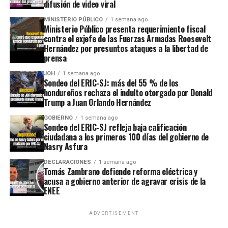
difusión de video viral
MINISTERIO PÚBLICO
1 semana ago
Ministerio Público presenta requerimiento fiscal
contra el exjefe de las Fuerzas Armadas Roosevelt
Hernández por presuntos ataques a la libertad de
prensa
JOH
1 semana ago
Sondeo del ERIC-SJ: más del 55 % de los
hondureños rechaza el indulto otorgado por Donald
Trump a Juan Orlando Hernández
GOBIERNO
1 semana ago
Sondeo del ERIC-SJ refleja baja calificación
ciudadana a los primeros 100 días del gobierno de
Nasry Asfura
DECLARACIONES
1 semana ago
Tomás Zambrano defiende reforma eléctrica y
acusa a gobierno anterior de agravar crisis de la
ENEE
ADVERTISEMENT