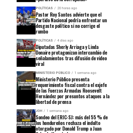
POLÍTICAS
20 horas ago
Pastor Roy Santos advierte que el
Partido Nacional podría enfrentar un
desgaste político si no corrige el
rumbo
POLÍTICAS
4 días ago
Diputadas Sherly Arriaga y Linda
Donaire protagonizan intercambio de
señalamientos tras difusión de video
viral
MINISTERIO PÚBLICO
1 semana ago
Ministerio Público presenta
requerimiento fiscal contra el exjefe
de las Fuerzas Armadas Roosevelt
Hernández por presuntos ataques a la
libertad de prensa
JOH
1 semana ago
Sondeo del ERIC-SJ: más del 55 % de
los hondureños rechaza el indulto
otorgado por Donald Trump a Juan