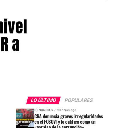
nivel
ER a
LO ÚLTIMO
POPULARES
DENUNCIAS
20 horas ago
CNA denuncia graves irregularidades
en el FOSOVI y lo califica como un
«paraíso de la corrupción»