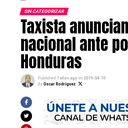
SIN CATEGORIZAR
Taxista anuncian
nacional ante po
Honduras
Published
7 años ago
on
2019-04-10
By
Oscar Rodríguez