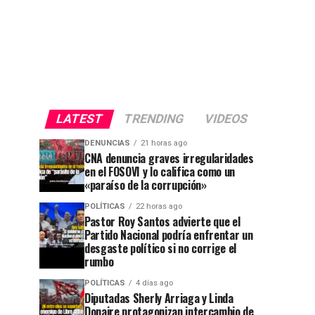
LATEST
TRENDING
VIDEOS
DENUNCIAS
21 horas ago
CNA denuncia graves irregularidades
en el FOSOVI y lo califica como un
«paraíso de la corrupción»
POLÍTICAS
22 horas ago
Pastor Roy Santos advierte que el
Partido Nacional podría enfrentar un
desgaste político si no corrige el
rumbo
POLÍTICAS
4 días ago
Diputadas Sherly Arriaga y Linda
Donaire protagonizan intercambio de