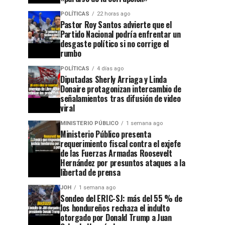
POLÍTICAS
22 horas ago
Pastor Roy Santos advierte que el
Partido Nacional podría enfrentar un
desgaste político si no corrige el
rumbo
POLÍTICAS
4 días ago
Diputadas Sherly Arriaga y Linda
Donaire protagonizan intercambio de
señalamientos tras difusión de video
viral
MINISTERIO PÚBLICO
1 semana ago
Ministerio Público presenta
requerimiento fiscal contra el exjefe
de las Fuerzas Armadas Roosevelt
Hernández por presuntos ataques a la
libertad de prensa
JOH
1 semana ago
Sondeo del ERIC-SJ: más del 55 % de
los hondureños rechaza el indulto
otorgado por Donald Trump a Juan