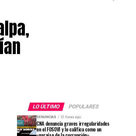
alpa,
ían
LO ÚLTIMO
POPULARES
DENUNCIAS
21 horas ago
CNA denuncia graves irregularidades
en el FOSOVI y lo califica como un
«paraíso de la corrupción»