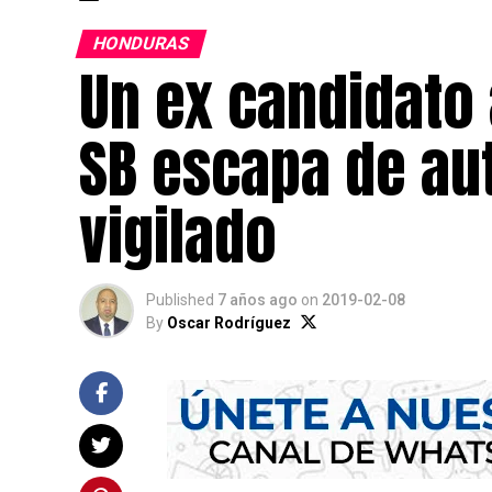
HONDURAS
Un ex candidato 
SB escapa de aut
vigilado
Published
7 años ago
on
2019-02-08
By
Oscar Rodríguez