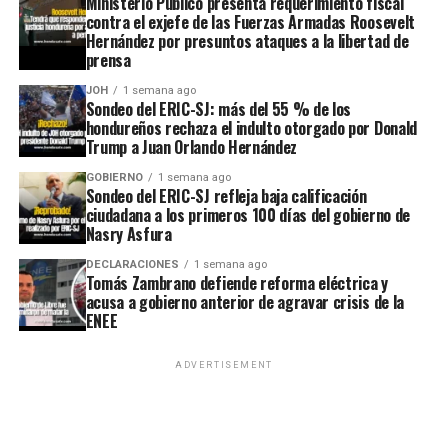
Ministerio Público presenta requerimiento fiscal
contra el exjefe de las Fuerzas Armadas Roosevelt
Hernández por presuntos ataques a la libertad de
prensa
JOH
1 semana ago
Sondeo del ERIC-SJ: más del 55 % de los
hondureños rechaza el indulto otorgado por Donald
Trump a Juan Orlando Hernández
GOBIERNO
1 semana ago
Sondeo del ERIC-SJ refleja baja calificación
ciudadana a los primeros 100 días del gobierno de
Nasry Asfura
DECLARACIONES
1 semana ago
Tomás Zambrano defiende reforma eléctrica y
acusa a gobierno anterior de agravar crisis de la
ENEE
ADVERTISEMENT