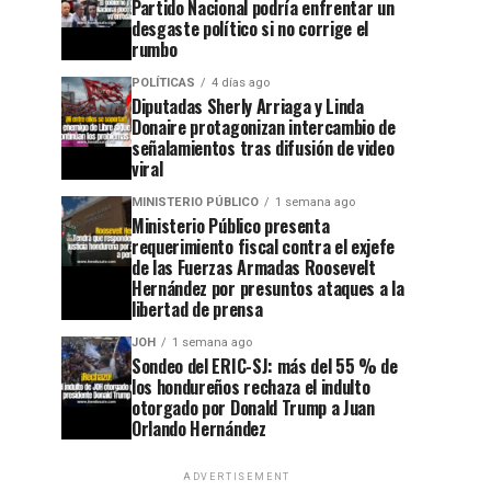
Partido Nacional podría enfrentar un
desgaste político si no corrige el
rumbo
POLÍTICAS
4 días ago
Diputadas Sherly Arriaga y Linda
Donaire protagonizan intercambio de
señalamientos tras difusión de video
viral
MINISTERIO PÚBLICO
1 semana ago
Ministerio Público presenta
requerimiento fiscal contra el exjefe
de las Fuerzas Armadas Roosevelt
Hernández por presuntos ataques a la
libertad de prensa
JOH
1 semana ago
Sondeo del ERIC-SJ: más del 55 % de
los hondureños rechaza el indulto
otorgado por Donald Trump a Juan
Orlando Hernández
ADVERTISEMENT