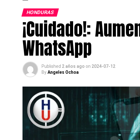
HONDURAS
¡Cuidado!: Aumen
WhatsApp
Published
2 años ago
on
2024-07-12
By
Angeles Ochoa