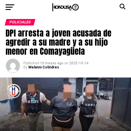
POLICIALES
DPI arresta a joven acusada de
agredir a su madre y a su hijo
menor en Comayagüela
Published
10 meses ago
on
2025-10-14
By
Melanni Colindres