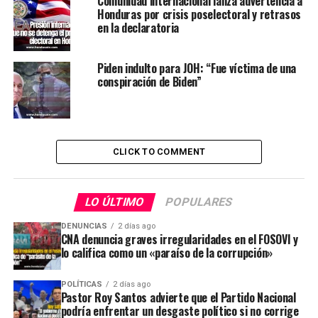
Comunidad internacional lanza advertencia a
Honduras por crisis poselectoral y retrasos
en la declaratoria
Piden indulto para JOH: “Fue víctima de una
conspiración de Biden”
CLICK TO COMMENT
LO ÚLTIMO
POPULARES
DENUNCIAS
2 días ago
CNA denuncia graves irregularidades en el FOSOVI y
lo califica como un «paraíso de la corrupción»
POLÍTICAS
2 días ago
Pastor Roy Santos advierte que el Partido Nacional
podría enfrentar un desgaste político si no corrige