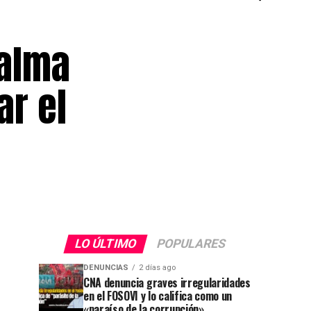
 alma
ar el
LO ÚLTIMO
POPULARES
DENUNCIAS
2 días ago
CNA denuncia graves irregularidades
en el FOSOVI y lo califica como un
«paraíso de la corrupción»