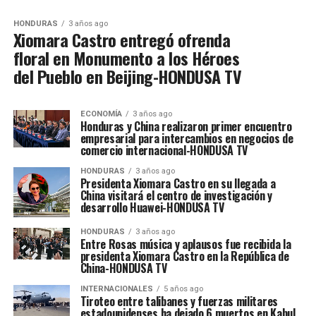
HONDURAS
3 años ago
Xiomara Castro entregó ofrenda
floral en Monumento a los Héroes
del Pueblo en Beijing-HONDUSA TV
ECONOMÍA
3 años ago
Honduras y China realizaron primer encuentro
empresarial para intercambios en negocios de
comercio internacional-HONDUSA TV
HONDURAS
3 años ago
Presidenta Xiomara Castro en su llegada a
China visitará el centro de investigación y
desarrollo Huawei-HONDUSA TV
HONDURAS
3 años ago
Entre Rosas música y aplausos fue recibida la
presidenta Xiomara Castro en la República de
China-HONDUSA TV
INTERNACIONALES
5 años ago
Tiroteo entre talibanes y fuerzas militares
estadounidenses ha dejado 6 muertos en Kabul