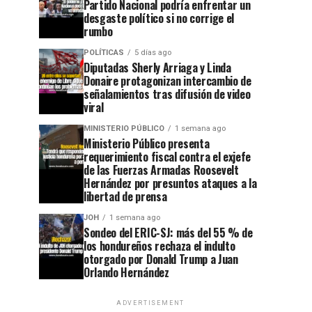
Partido Nacional podría enfrentar un
desgaste político si no corrige el
rumbo
POLÍTICAS
5 días ago
Diputadas Sherly Arriaga y Linda
Donaire protagonizan intercambio de
señalamientos tras difusión de video
viral
MINISTERIO PÚBLICO
1 semana ago
Ministerio Público presenta
requerimiento fiscal contra el exjefe
de las Fuerzas Armadas Roosevelt
Hernández por presuntos ataques a la
libertad de prensa
JOH
1 semana ago
Sondeo del ERIC-SJ: más del 55 % de
los hondureños rechaza el indulto
otorgado por Donald Trump a Juan
Orlando Hernández
ADVERTISEMENT