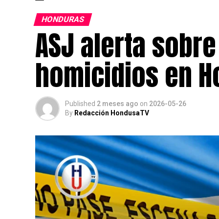
HONDURAS
ASJ alerta sobr
homicidios en H
Published
2 meses ago
on
2026-05-26
By
Redacción HondusaTV