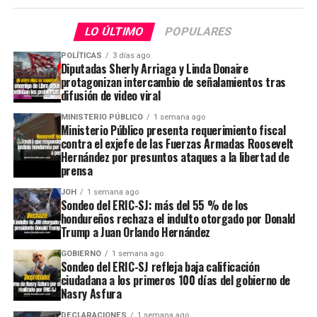
LO ÚLTIMO
POPULARES
POLÍTICAS
3 días ago
Diputadas Sherly Arriaga y Linda Donaire
protagonizan intercambio de señalamientos tras
difusión de video viral
MINISTERIO PÚBLICO
1 semana ago
Ministerio Público presenta requerimiento fiscal
contra el exjefe de las Fuerzas Armadas Roosevelt
Hernández por presuntos ataques a la libertad de
prensa
JOH
1 semana ago
Sondeo del ERIC-SJ: más del 55 % de los
hondureños rechaza el indulto otorgado por Donald
Trump a Juan Orlando Hernández
GOBIERNO
1 semana ago
Sondeo del ERIC-SJ refleja baja calificación
ciudadana a los primeros 100 días del gobierno de
Nasry Asfura
DECLARACIONES
1 semana ago