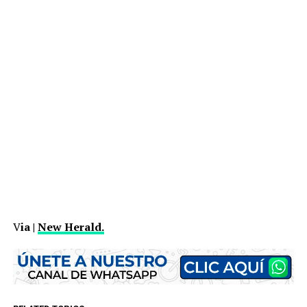
V
ia |
New Herald.