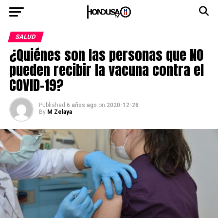
SALUD
¿Quiénes son las personas que NO
pueden recibir la vacuna contra el
COVID-19?
Published
6 años ago
on
2020-12-28
By
M Zelaya