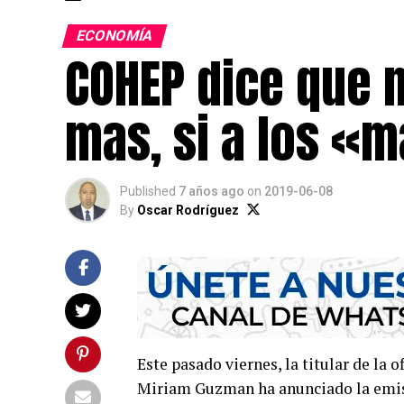
ECONOMÍA
COHEP dice que 
mas, si a los «m
Published
7 años ago
on
2019-06-08
By
Oscar Rodríguez
Este pasado viernes, la titular de la 
Miriam Guzman ha anunciado la emisi