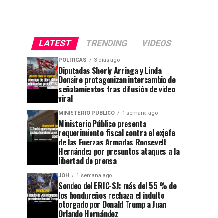
LATEST
TRENDING
VIDEOS
POLÍTICAS
3 días ago
Diputadas Sherly Arriaga y Linda
Donaire protagonizan intercambio de
señalamientos tras difusión de video
viral
MINISTERIO PÚBLICO
1 semana ago
Ministerio Público presenta
requerimiento fiscal contra el exjefe
de las Fuerzas Armadas Roosevelt
Hernández por presuntos ataques a la
libertad de prensa
JOH
1 semana ago
Sondeo del ERIC-SJ: más del 55 % de
los hondureños rechaza el indulto
otorgado por Donald Trump a Juan
Orlando Hernández