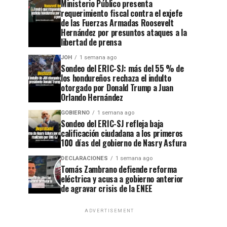
Ministerio Público presenta
requerimiento fiscal contra el exjefe
de las Fuerzas Armadas Roosevelt
Hernández por presuntos ataques a la
libertad de prensa
JOH
1 semana ago
Sondeo del ERIC-SJ: más del 55 % de
los hondureños rechaza el indulto
otorgado por Donald Trump a Juan
Orlando Hernández
GOBIERNO
1 semana ago
Sondeo del ERIC-SJ refleja baja
calificación ciudadana a los primeros
100 días del gobierno de Nasry Asfura
DECLARACIONES
1 semana ago
Tomás Zambrano defiende reforma
eléctrica y acusa a gobierno anterior
de agravar crisis de la ENEE
ADVERTISEMENT