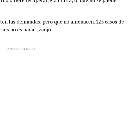
erno quiere recuperar, vía multa, lo que no se puede
ten las demandas, pero que no amenacen. 125 casos de
sos no es nada”, zanjó.
ADVERTISEMENT