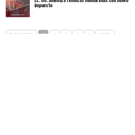
impuesto
PAGE 1 OF 31
1
2
3
4
5
NEXT ›
LAST »
COVID-19
HONDURAS
INTERNACIONALES
DEPORTE