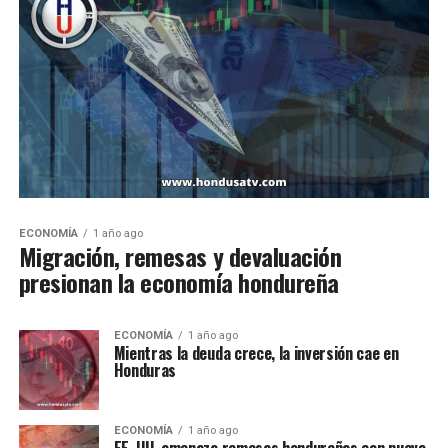
ECONOMÍA
1 año ago
Migración, remesas y devaluación
presionan la economía hondureña
ECONOMÍA
1 año ago
Mientras la deuda crece, la inversión cae en
Honduras
ECONOMÍA
1 año ago
EE. UU. amenaza remesas hondureñas con nuevo