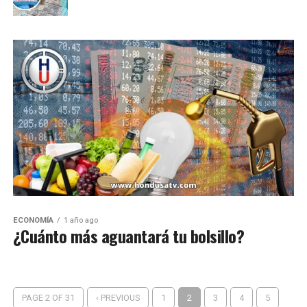
ECONOMÍA
1 año ago
¿Cuánto más aguantará tu bolsillo?
PAGE 2 OF 31
‹ PREVIOUS
1
2
3
4
5