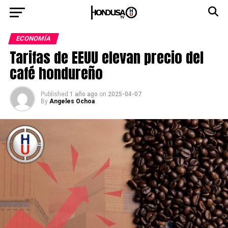
ECONOMÍA
Tarifas de EEUU elevan precio del
café hondureño
Published
1 año ago
on
2025-04-07
By
Angeles Ochoa