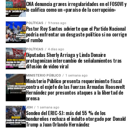
CNA denuncia graves irregularidades en el FOSOVI y
lo califica como un «paraíso de la corrupción»
POLÍTICAS
9 horas ago
Pastor Roy Santos advierte que el Partido Nacional
podría enfrentar un desgaste político si no corrige
el rumbo
POLÍTICAS
4 días ago
Diputadas Sherly Arriaga y Linda Donaire
protagonizan intercambio de señalamientos tras
difusión de video viral
MINISTERIO PÚBLICO
1 semana ago
Ministerio Público presenta requerimiento fiscal
contra el exjefe de las Fuerzas Armadas Roosevelt
Hernández por presuntos ataques a la libertad de
prensa
JOH
1 semana ago
Sondeo del ERIC-SJ: más del 55 % de los
hondureños rechaza el indulto otorgado por Donald
Trump a Juan Orlando Hernández