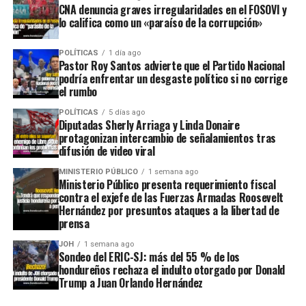
CNA denuncia graves irregularidades en el FOSOVI y
lo califica como un «paraíso de la corrupción»
POLÍTICAS
1 día ago
Pastor Roy Santos advierte que el Partido Nacional
podría enfrentar un desgaste político si no corrige
el rumbo
POLÍTICAS
5 días ago
Diputadas Sherly Arriaga y Linda Donaire
protagonizan intercambio de señalamientos tras
difusión de video viral
MINISTERIO PÚBLICO
1 semana ago
Ministerio Público presenta requerimiento fiscal
contra el exjefe de las Fuerzas Armadas Roosevelt
Hernández por presuntos ataques a la libertad de
prensa
JOH
1 semana ago
Sondeo del ERIC-SJ: más del 55 % de los
hondureños rechaza el indulto otorgado por Donald
Trump a Juan Orlando Hernández