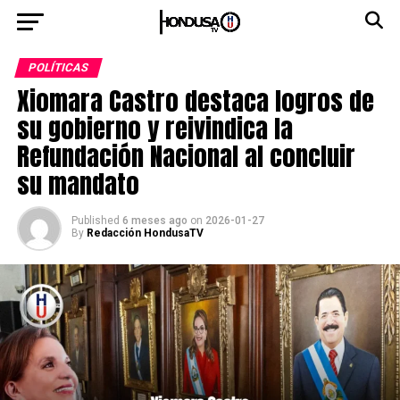
POLÍTICAS
Xiomara Castro destaca logros de
su gobierno y reivindica la
Refundación Nacional al concluir
su mandato
Published
6 meses ago
on
2026-01-27
By
Redacción HondusaTV