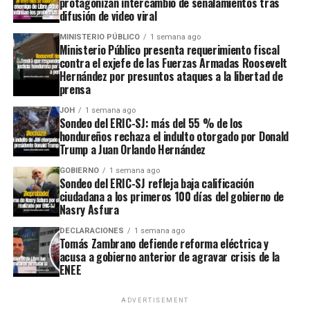
protagonizan intercambio de señalamientos tras
difusión de video viral
MINISTERIO PÚBLICO
1 semana ago
Ministerio Público presenta requerimiento fiscal
contra el exjefe de las Fuerzas Armadas Roosevelt
Hernández por presuntos ataques a la libertad de
prensa
JOH
1 semana ago
Sondeo del ERIC-SJ: más del 55 % de los
hondureños rechaza el indulto otorgado por Donald
Trump a Juan Orlando Hernández
GOBIERNO
1 semana ago
Sondeo del ERIC-SJ refleja baja calificación
ciudadana a los primeros 100 días del gobierno de
Nasry Asfura
DECLARACIONES
1 semana ago
Tomás Zambrano defiende reforma eléctrica y
acusa a gobierno anterior de agravar crisis de la
ENEE
ADVERTISEMENT