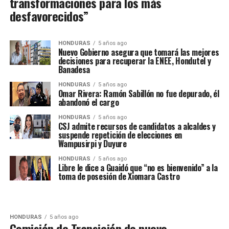
transformaciones para los más
desfavorecidos”
HONDURAS
5 años ago
Nuevo Gobierno asegura que tomará las mejores
decisiones para recuperar la ENEE, Hondutel y
Banadesa
HONDURAS
5 años ago
Omar Rivera: Ramón Sabillón no fue depurado, él
abandonó el cargo
HONDURAS
5 años ago
CSJ admite recursos de candidatos a alcaldes y
suspende repetición de elecciones en
Wampusirpi y Duyure
HONDURAS
5 años ago
Libre le dice a Guaidó que “no es bienvenido” a la
toma de posesión de Xiomara Castro
HONDURAS
5 años ago
Comisión de Transición de nuevo