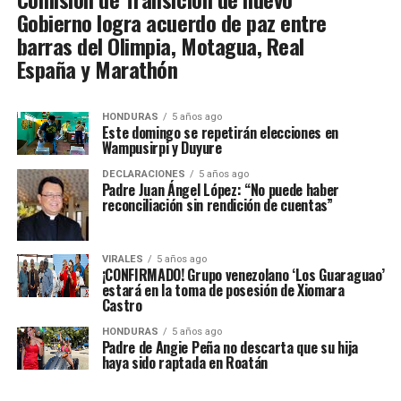
Gobierno logra acuerdo de paz entre
barras del Olimpia, Motagua, Real
España y Marathón
HONDURAS
5 años ago
Este domingo se repetirán elecciones en
Wampusirpi y Duyure
DECLARACIONES
5 años ago
Padre Juan Ángel López: “No puede haber
reconciliación sin rendición de cuentas”
VIRALES
5 años ago
¡CONFIRMADO! Grupo venezolano ‘Los Guaraguao’
estará en la toma de posesión de Xiomara
Castro
HONDURAS
5 años ago
Padre de Angie Peña no descarta que su hija
haya sido raptada en Roatán