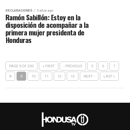
DECLARACIONES
5 años ago
Ramón Sabillón: Estoy en la
disposición de acompañar a la
primera mujer presidenta de
Honduras
PAGE 9 OF 350
« FIRST
‹ PREVIOUS
5
6
7
8
9
10
11
12
13
NEXT ›
LAST »