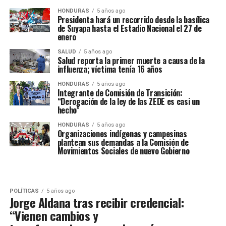
HONDURAS
5 años ago
Presidenta hará un recorrido desde la basílica
de Suyapa hasta el Estadio Nacional el 27 de
enero
SALUD
5 años ago
Salud reporta la primer muerte a causa de la
influenza; víctima tenía 16 años
HONDURAS
5 años ago
Integrante de Comisión de Transición:
“Derogación de la ley de las ZEDE es casi un
hecho”
HONDURAS
5 años ago
Organizaciones indígenas y campesinas
plantean sus demandas a la Comisión de
Movimientos Sociales de nuevo Gobierno
POLÍTICAS
5 años ago
Jorge Aldana tras recibir credencial:
“Vienen cambios y