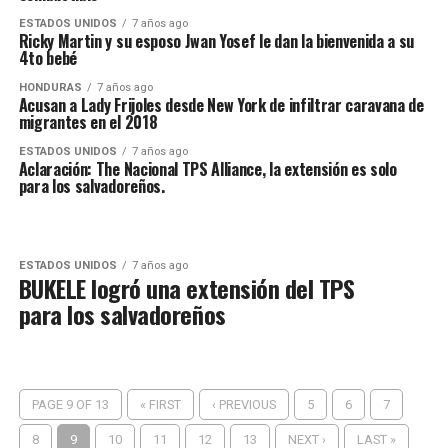
ESTADOS UNIDOS
7 años ago
Ricky Martin y su esposo Jwan Yosef le dan la bienvenida a su
4to bebé
HONDURAS
7 años ago
Acusan a Lady Frijoles desde New York de infiltrar caravana de
migrantes en el 2018
ESTADOS UNIDOS
7 años ago
Aclaración: The Nacional TPS Alliance, la extensión es solo
para los salvadoreños.
ESTADOS UNIDOS
7 años ago
BUKELE logró una extensión del TPS
para los salvadoreños
PAGE 9 OF 13
« FIRST
‹ PREVIOUS
5
6
7
8
9
10
11
12
13
NEXT ›
LAST »