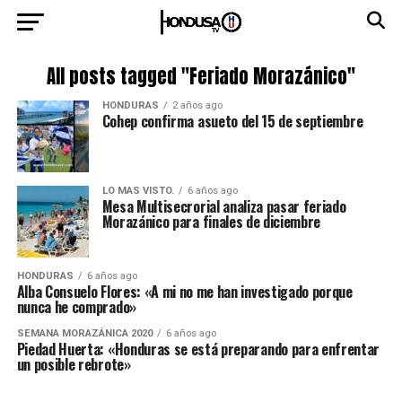
All posts tagged "Feriado Morazánico"
HONDURAS
2 años ago
Cohep confirma asueto del 15 de septiembre
LO MAS VISTO.
6 años ago
Mesa Multisecrorial analiza pasar feriado
Morazánico para finales de diciembre
HONDURAS
6 años ago
Alba Consuelo Flores: «A mi no me han investigado porque
nunca he comprado»
SEMANA MORAZÁNICA 2020
6 años ago
Piedad Huerta: «Honduras se está preparando para enfrentar
un posible rebrote»