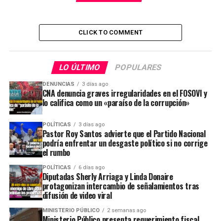
CLICK TO COMMENT
LO ÚLTIMO
POPULARES
DENUNCIAS
3 días ago
CNA denuncia graves irregularidades en el FOSOVI y
lo califica como un «paraíso de la corrupción»
POLÍTICAS
3 días ago
Pastor Roy Santos advierte que el Partido Nacional
podría enfrentar un desgaste político si no corrige
el rumbo
POLÍTICAS
6 días ago
Diputadas Sherly Arriaga y Linda Donaire
protagonizan intercambio de señalamientos tras
difusión de video viral
MINISTERIO PÚBLICO
2 semanas ago
Ministerio Público presenta requerimiento fiscal