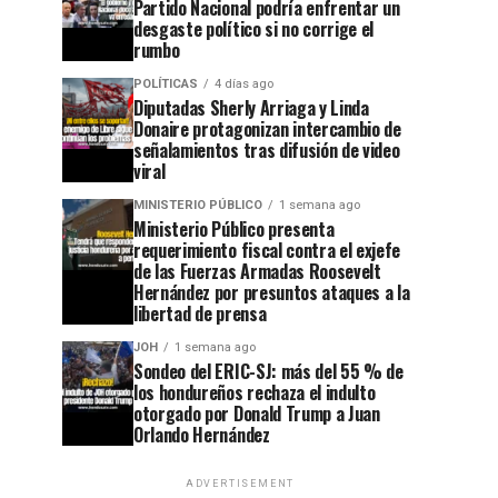
Partido Nacional podría enfrentar un
desgaste político si no corrige el
rumbo
POLÍTICAS
4 días ago
Diputadas Sherly Arriaga y Linda
Donaire protagonizan intercambio de
señalamientos tras difusión de video
viral
MINISTERIO PÚBLICO
1 semana ago
Ministerio Público presenta
requerimiento fiscal contra el exjefe
de las Fuerzas Armadas Roosevelt
Hernández por presuntos ataques a la
libertad de prensa
JOH
1 semana ago
Sondeo del ERIC-SJ: más del 55 % de
los hondureños rechaza el indulto
otorgado por Donald Trump a Juan
Orlando Hernández
ADVERTISEMENT