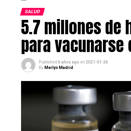
SALUD
5.7 millones de
para vacunarse c
Published
6 años ago
on
2021-01-26
By
Merlyn Madrid