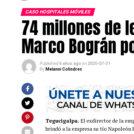
CASO HOSPITALES MÓVILES
74 millones de l
Marco Bográn po
Published
6 años ago
on
2020-07-31
By
Melanni Colindres
Tegucigalpa.
El exdirector de la em
brindó a la empresa su tío Napoleón 