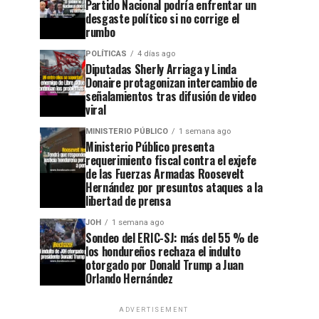
Partido Nacional podría enfrentar un
desgaste político si no corrige el
rumbo
POLÍTICAS
4 días ago
Diputadas Sherly Arriaga y Linda
Donaire protagonizan intercambio de
señalamientos tras difusión de video
viral
MINISTERIO PÚBLICO
1 semana ago
Ministerio Público presenta
requerimiento fiscal contra el exjefe
de las Fuerzas Armadas Roosevelt
Hernández por presuntos ataques a la
libertad de prensa
JOH
1 semana ago
Sondeo del ERIC-SJ: más del 55 % de
los hondureños rechaza el indulto
otorgado por Donald Trump a Juan
Orlando Hernández
ADVERTISEMENT