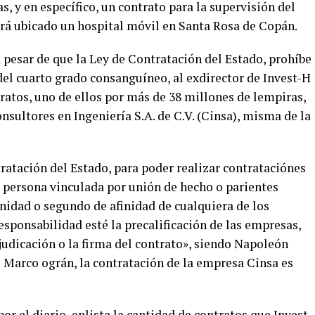
s, y en específico, un contrato para la supervisión del
rá ubicado un hospital móvil en Santa Rosa de Copán.
a pesar de que la Ley de Contratación del Estado, prohíbe
del cuarto grado consanguíneo, al exdirector de Invest-H
ratos, uno de ellos por más de 38 millones de lempiras,
sultores en Ingeniería S.A. de C.V. (Cinsa), misma de la
tratación del Estado, para poder realizar contrataciónes
, persona vinculada por unión de hecho o parientes
nidad o segundo de afinidad de cualquiera de los
sponsabilidad esté la precalificación de las empresas,
djudicación o la firma del contrato», siendo Napoleón
 Marco ográn, la contratación de la empresa Cinsa es
r el diario, enlista la cantidad de contratos que Invest-