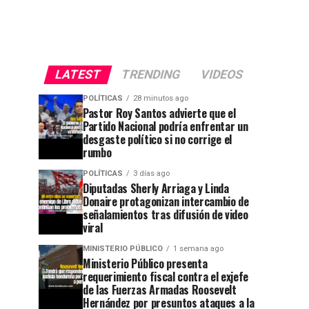
LATEST
TRENDING
VIDEOS
POLÍTICAS
28 minutos ago
Pastor Roy Santos advierte que el
Partido Nacional podría enfrentar un
desgaste político si no corrige el
rumbo
POLÍTICAS
3 días ago
Diputadas Sherly Arriaga y Linda
Donaire protagonizan intercambio de
señalamientos tras difusión de video
viral
MINISTERIO PÚBLICO
1 semana ago
Ministerio Público presenta
requerimiento fiscal contra el exjefe
de las Fuerzas Armadas Roosevelt
Hernández por presuntos ataques a la