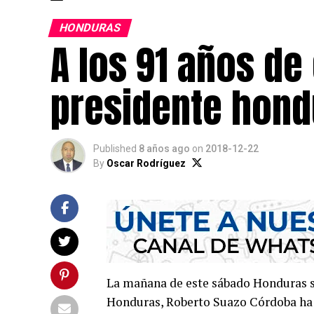
HONDURAS
A los 91 años de 
presidente hond
Published
8 años ago
on
2018-12-22
By
Oscar Rodríguez
La mañana de este sábado Honduras se 
Honduras, Roberto Suazo Córdoba ha f