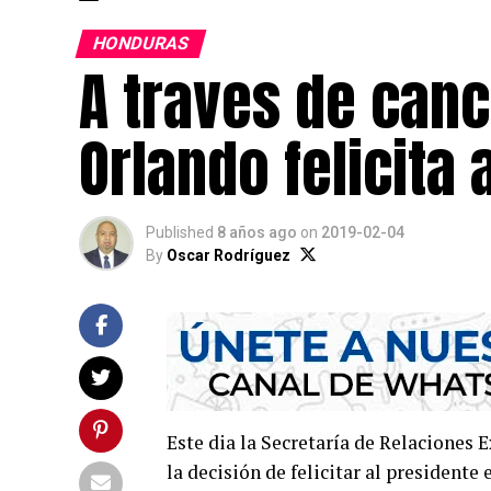
HONDURAS
A traves de canc
Orlando felicita 
Published
8 años ago
on
2019-02-04
By
Oscar Rodríguez
Este dia la Secretaría de Relaciones
la decisión de felicitar al presidente