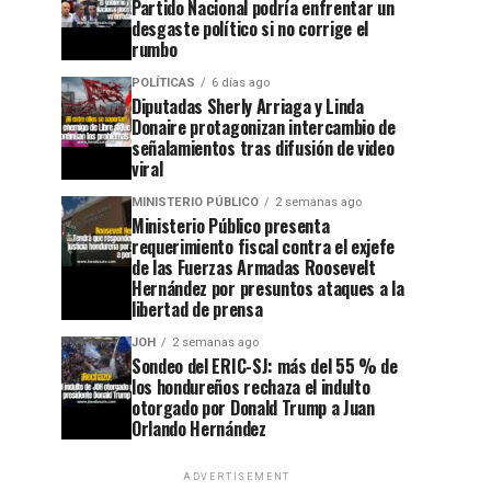
Partido Nacional podría enfrentar un
desgaste político si no corrige el
rumbo
POLÍTICAS
6 días ago
Diputadas Sherly Arriaga y Linda
Donaire protagonizan intercambio de
señalamientos tras difusión de video
viral
MINISTERIO PÚBLICO
2 semanas ago
Ministerio Público presenta
requerimiento fiscal contra el exjefe
de las Fuerzas Armadas Roosevelt
Hernández por presuntos ataques a la
libertad de prensa
JOH
2 semanas ago
Sondeo del ERIC-SJ: más del 55 % de
los hondureños rechaza el indulto
otorgado por Donald Trump a Juan
Orlando Hernández
ADVERTISEMENT