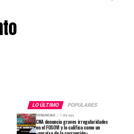
nto
LO ÚLTIMO
POPULARES
DENUNCIAS
1 día ago
CNA denuncia graves irregularidades
en el FOSOVI y lo califica como un
«paraíso de la corrupción»