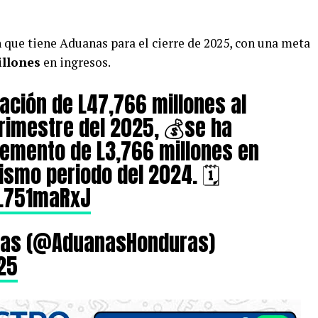
 que tiene Aduanas para el cierre de 2025, con una meta
illones
en ingresos.
ción de L47,766 millones al
trimestre del 2025, 💰se ha
remento de L3,766 millones en
smo periodo del 2024. 🗓️
CL751maRxJ
ras (@AduanasHonduras)
25