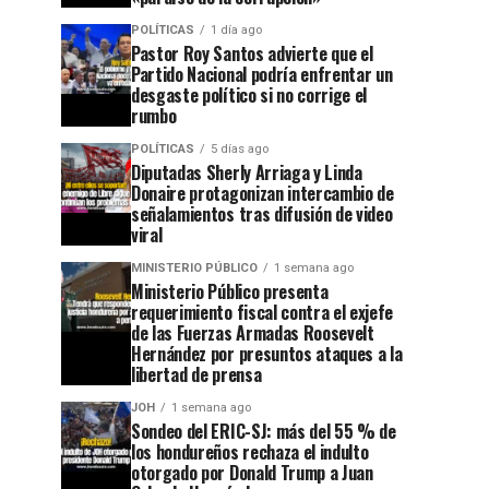
POLÍTICAS
1 día ago
Pastor Roy Santos advierte que el
Partido Nacional podría enfrentar un
desgaste político si no corrige el
rumbo
POLÍTICAS
5 días ago
Diputadas Sherly Arriaga y Linda
Donaire protagonizan intercambio de
señalamientos tras difusión de video
viral
MINISTERIO PÚBLICO
1 semana ago
Ministerio Público presenta
requerimiento fiscal contra el exjefe
de las Fuerzas Armadas Roosevelt
Hernández por presuntos ataques a la
libertad de prensa
JOH
1 semana ago
Sondeo del ERIC-SJ: más del 55 % de
los hondureños rechaza el indulto
otorgado por Donald Trump a Juan