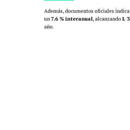
Además, documentos oficiales indican
un
7.6 % interanual
, alcanzando
L 3
año.