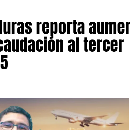
duras reporta aume
caudación al tercer
25