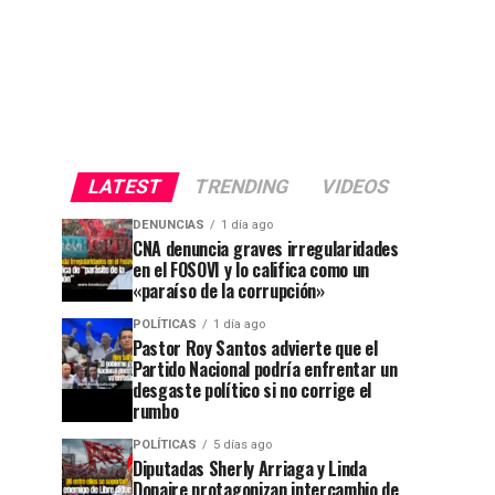
LATEST
TRENDING
VIDEOS
DENUNCIAS
1 día ago
CNA denuncia graves irregularidades
en el FOSOVI y lo califica como un
«paraíso de la corrupción»
POLÍTICAS
1 día ago
Pastor Roy Santos advierte que el
Partido Nacional podría enfrentar un
desgaste político si no corrige el
rumbo
POLÍTICAS
5 días ago
Diputadas Sherly Arriaga y Linda
Donaire protagonizan intercambio de