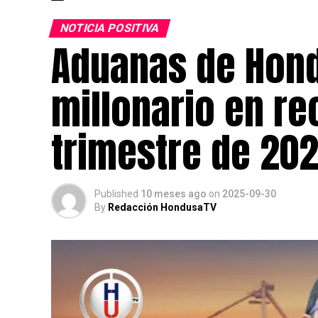
NOTICIA POSITIVA
Aduanas de Hon
millonario en re
trimestre de 20
Published
10 meses ago
on
2025-09-30
By
Redacción HondusaTV