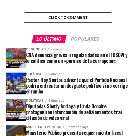
CLICK TO COMMENT
LO ÚLTIMO
POPULARES
DENUNCIAS
2 días ago
CNA denuncia graves irregularidades en el FOSOVI y
lo califica como un «paraíso de la corrupción»
POLÍTICAS
2 días ago
Pastor Roy Santos advierte que el Partido Nacional
podría enfrentar un desgaste político si no corrige
el rumbo
POLÍTICAS
5 días ago
Diputadas Sherly Arriaga y Linda Donaire
protagonizan intercambio de señalamientos tras
difusión de video viral
MINISTERIO PÚBLICO
1 semana ago
Ministerio Público presenta requerimiento fiscal