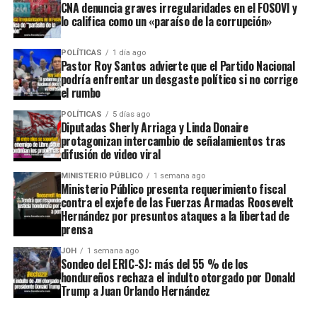
CNA denuncia graves irregularidades en el FOSOVI y
lo califica como un «paraíso de la corrupción»
POLÍTICAS
1 día ago
Pastor Roy Santos advierte que el Partido Nacional
podría enfrentar un desgaste político si no corrige
el rumbo
POLÍTICAS
5 días ago
Diputadas Sherly Arriaga y Linda Donaire
protagonizan intercambio de señalamientos tras
difusión de video viral
MINISTERIO PÚBLICO
1 semana ago
Ministerio Público presenta requerimiento fiscal
contra el exjefe de las Fuerzas Armadas Roosevelt
Hernández por presuntos ataques a la libertad de
prensa
JOH
1 semana ago
Sondeo del ERIC-SJ: más del 55 % de los
hondureños rechaza el indulto otorgado por Donald
Trump a Juan Orlando Hernández